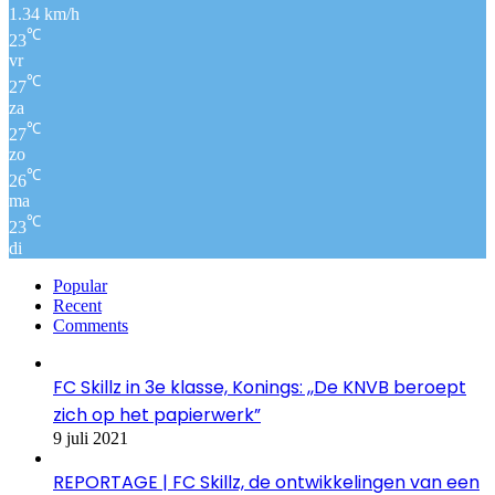
1.34 km/h
℃
23
vr
℃
27
za
℃
27
zo
℃
26
ma
℃
23
di
Popular
Recent
Comments
FC Skillz in 3e klasse, Konings: ,,De KNVB beroept
zich op het papierwerk”
9 juli 2021
REPORTAGE | FC Skillz, de ontwikkelingen van een