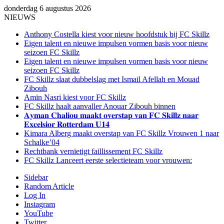
donderdag 6 augustus 2026
NIEUWS
Anthony Costella kiest voor nieuw hoofdstuk bij FC Skillz
Eigen talent en nieuwe impulsen vormen basis voor nieuw
seizoen FC Skillz
Eigen talent en nieuwe impulsen vormen basis voor nieuw
seizoen FC Skillz
FC Skillz slaat dubbelslag met Ismail Afellah en Mouad
Zibouh
Amin Nasri kiest voor FC Skillz
FC Skillz haalt aanvaller Anouar Zibouh binnen
𝐀𝐲𝐦𝐚𝐧 𝐂𝐡𝐚𝐥𝐢𝐨𝐮 𝐦𝐚𝐚𝐤𝐭 𝐨𝐯𝐞𝐫𝐬𝐭𝐚𝐩 𝐯𝐚𝐧 𝐅𝐂 𝐒𝐤𝐢𝐥𝐥𝐳 𝐧𝐚𝐚𝐫
𝐄𝐱𝐜𝐞𝐥𝐬𝐢𝐨𝐫 𝐑𝐨𝐭𝐭𝐞𝐫𝐝𝐚𝐦 𝐔𝟏𝟒
Kimara Alberg maakt overstap van FC Skillz Vrouwen 1 naar
Schalke’04
Rechtbank vernietigt faillissement FC Skillz
FC Skillz Lanceert eerste selectieteam voor vrouwen:
Sidebar
Random Article
Log In
Instagram
YouTube
Twitter