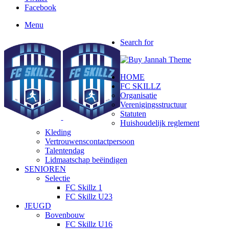
Facebook
Menu
Search for
HOME
FC SKILLZ
Organisatie
Verenigingsstructuur
Statuten
Huishoudelijk reglement
Kleding
Vertrouwenscontactpersoon
Talentendag
Lidmaatschap beëindigen
SENIOREN
Selectie
FC Skillz 1
FC Skillz U23
JEUGD
Bovenbouw
FC Skillz U16