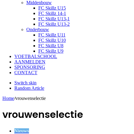
Middenbouw
FC Skillz U15
FC Skillz 14-1
FC Skillz U13-1
FC Skillz U13-2
Onderbouw
FC Skillz U11
FC Skillz U10
FC Skillz U8
FC Skillz U9
VOETBALSCHOOL
AANMELDEN
SPONSORING
CONTACT
Switch skin
Random Article
Home
/
vrouwenselectie
vrouwenselectie
Nieuws