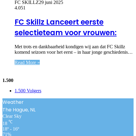
FC SKILLZ
29 juni 2025
4.051
FC Skillz Lanceert eerste
selectieteam voor vrouwen:
Met trots en dankbaarheid kondigen wij aan dat FC Skillz
komend seizoen voor het eerst – in haar jonge geschiedenis…
Read More »
Follow Us
1.500
1.500
Volgers
Weather
The Hague, NL
Clear Sky
℃
18
18º - 16º
71%