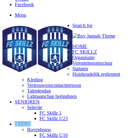
Facebook
Menu
Search for
HOME
FC SKILLZ
Organisatie
Verenigingsstructuur
Statuten
Huishoudelijk reglement
Kleding
Vertrouwenscontactpersoon
Talentendag
Lidmaatschap beëindigen
SENIOREN
Selectie
FC Skillz 1
FC Skillz U23
JEUGD
Bovenbouw
FC Skillz U16