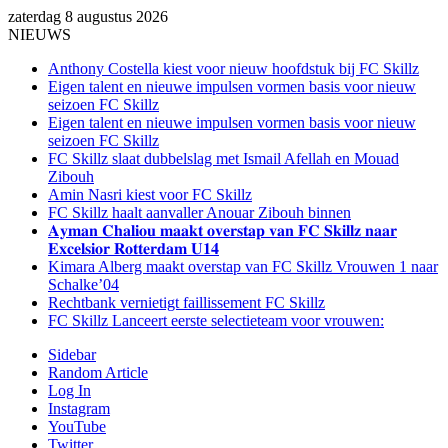
zaterdag 8 augustus 2026
NIEUWS
Anthony Costella kiest voor nieuw hoofdstuk bij FC Skillz
Eigen talent en nieuwe impulsen vormen basis voor nieuw
seizoen FC Skillz
Eigen talent en nieuwe impulsen vormen basis voor nieuw
seizoen FC Skillz
FC Skillz slaat dubbelslag met Ismail Afellah en Mouad
Zibouh
Amin Nasri kiest voor FC Skillz
FC Skillz haalt aanvaller Anouar Zibouh binnen
𝐀𝐲𝐦𝐚𝐧 𝐂𝐡𝐚𝐥𝐢𝐨𝐮 𝐦𝐚𝐚𝐤𝐭 𝐨𝐯𝐞𝐫𝐬𝐭𝐚𝐩 𝐯𝐚𝐧 𝐅𝐂 𝐒𝐤𝐢𝐥𝐥𝐳 𝐧𝐚𝐚𝐫
𝐄𝐱𝐜𝐞𝐥𝐬𝐢𝐨𝐫 𝐑𝐨𝐭𝐭𝐞𝐫𝐝𝐚𝐦 𝐔𝟏𝟒
Kimara Alberg maakt overstap van FC Skillz Vrouwen 1 naar
Schalke’04
Rechtbank vernietigt faillissement FC Skillz
FC Skillz Lanceert eerste selectieteam voor vrouwen:
Sidebar
Random Article
Log In
Instagram
YouTube
Twitter