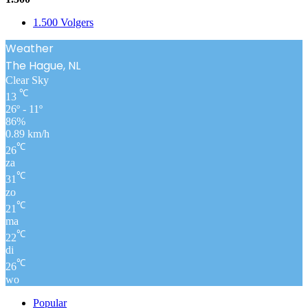
1.500
Volgers
Weather
The Hague, NL
Clear Sky
℃
13
26º - 11º
86%
0.89 km/h
℃
26
za
℃
31
zo
℃
21
ma
℃
22
di
℃
26
wo
Popular